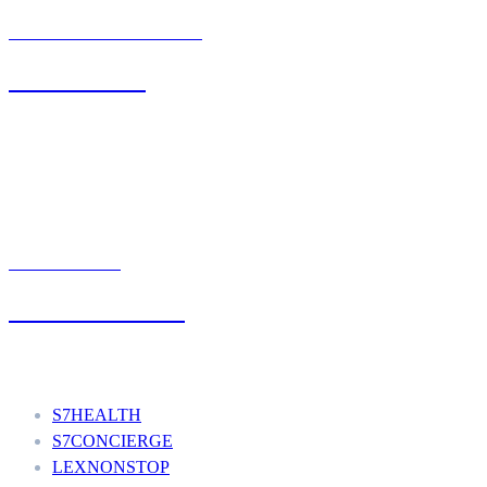
BIURO OBSŁUGI KLIENTA
71 342 88 41
UMÓW WIZYTĘ
+48 777 111 777
Nasze usługi
S7HEALTH
S7CONCIERGE
LEXNONSTOP