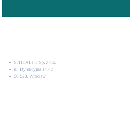
Adres
S7HEALTH Sp. z o.o.
ul. Dyrekcyjna 1/142
50-528, Wrocław
Kontakt