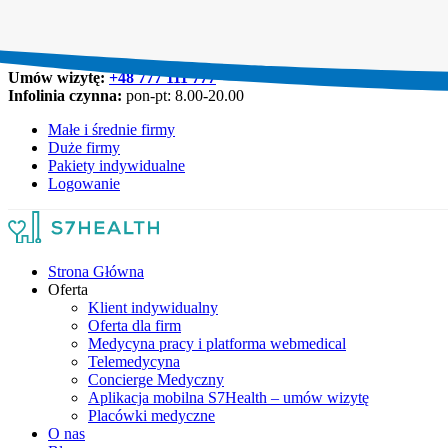
Umów wizytę:
+48 777 111 777
Infolinia czynna:
pon-pt: 8.00-20.00
Małe i średnie firmy
Duże firmy
Pakiety indywidualne
Logowanie
Strona Główna
Oferta
Klient indywidualny
Oferta dla firm
Medycyna pracy i platforma webmedical
Telemedycyna
Concierge Medyczny
Aplikacja mobilna S7Health – umów wizytę
Placówki medyczne
O nas