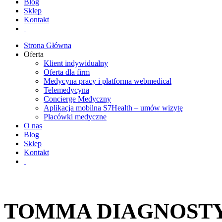
Blog
Sklep
Kontakt
Strona Główna
Oferta
Klient indywidualny
Oferta dla firm
Medycyna pracy i platforma webmedical
Telemedycyna
Concierge Medyczny
Aplikacja mobilna S7Health – umów wizytę
Placówki medyczne
O nas
Blog
Sklep
Kontakt
TOMMA DIAGNOSTY