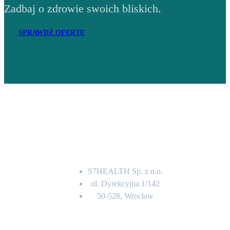
Zadbaj o zdrowie swoich bliskich.
SPRAWDŹ OFERTĘ
Adres
S7HEALTH Sp. z o.o.
ul. Dyrekcyjna 1/142
50-528, Wrocław