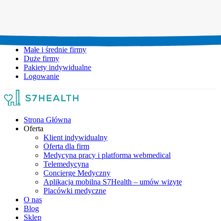
Umów wizytę:
+48 777 111 777
Infolinia czynna:
pon-pt: 8.00-20.00
Małe i średnie firmy
Duże firmy
Pakiety indywidualne
Logowanie
Strona Główna
Oferta
Klient indywidualny
Oferta dla firm
Medycyna pracy i platforma webmedical
Telemedycyna
Concierge Medyczny
Aplikacja mobilna S7Health – umów wizytę
Placówki medyczne
O nas
Blog
Sklep