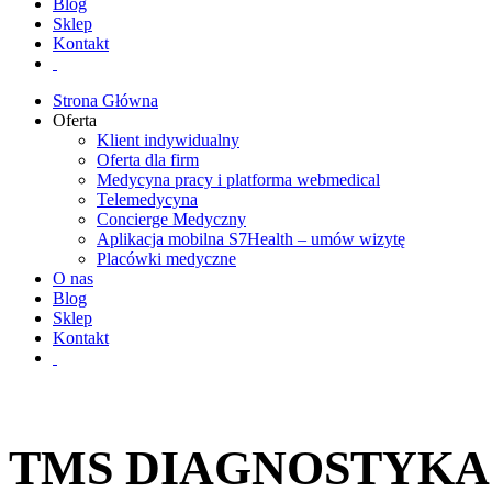
Blog
Sklep
Kontakt
Strona Główna
Oferta
Klient indywidualny
Oferta dla firm
Medycyna pracy i platforma webmedical
Telemedycyna
Concierge Medyczny
Aplikacja mobilna S7Health – umów wizytę
Placówki medyczne
O nas
Blog
Sklep
Kontakt
TMS DIAGNOSTYKA S