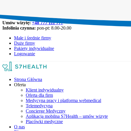
Umów wizytę:
+48 777 111 777
Infolinia czynna:
pon-pt: 8.00-20.00
Małe i średnie firmy
Duże firmy
Pakiety indywidualne
Logowanie
Strona Główna
Oferta
Klient indywidualny
Oferta dla firm
Medycyna pracy i platforma webmedical
Telemedycyna
Concierge Medyczny
Aplikacja mobilna S7Health – umów wizytę
Placówki medyczne
O nas