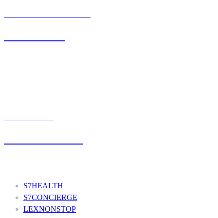
BIURO OBSŁUGI KLIENTA
71 342 88 41
UMÓW WIZYTĘ
+48 777 111 777
Nasze usługi
S7HEALTH
S7CONCIERGE
LEXNONSTOP