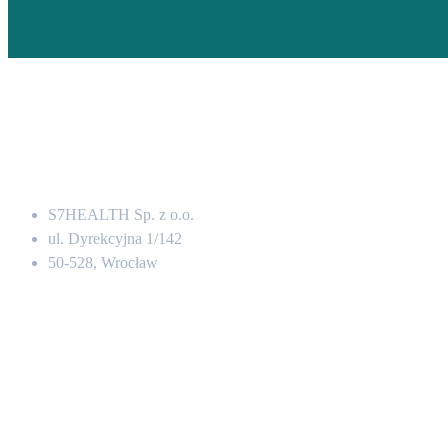
Adres
S7HEALTH Sp. z o.o.
ul. Dyrekcyjna 1/142
50-528, Wrocław
Kontakt