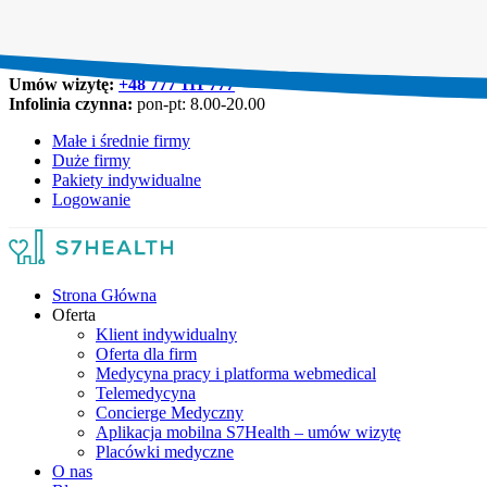
Umów wizytę:
+48 777 111 777
Infolinia czynna:
pon-pt: 8.00-20.00
Małe i średnie firmy
Duże firmy
Pakiety indywidualne
Logowanie
Strona Główna
Oferta
Klient indywidualny
Oferta dla firm
Medycyna pracy i platforma webmedical
Telemedycyna
Concierge Medyczny
Aplikacja mobilna S7Health – umów wizytę
Placówki medyczne
O nas