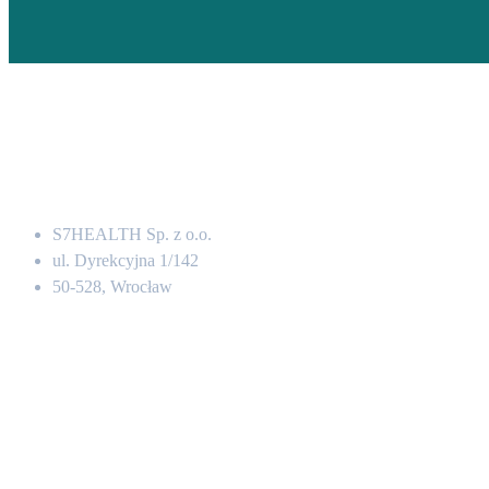
Adres
S7HEALTH Sp. z o.o.
ul. Dyrekcyjna 1/142
50-528, Wrocław
Kontakt