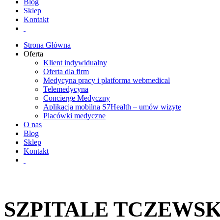
Blog
Sklep
Kontakt
Strona Główna
Oferta
Klient indywidualny
Oferta dla firm
Medycyna pracy i platforma webmedical
Telemedycyna
Concierge Medyczny
Aplikacja mobilna S7Health – umów wizytę
Placówki medyczne
O nas
Blog
Sklep
Kontakt
SZPITALE TCZEWSK