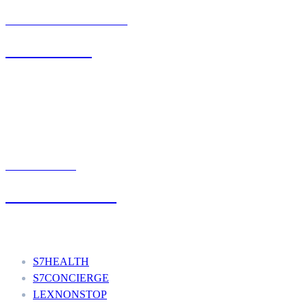
BIURO OBSŁUGI KLIENTA
71 342 88 41
UMÓW WIZYTĘ
+48 777 111 777
Nasze usługi
S7HEALTH
S7CONCIERGE
LEXNONSTOP