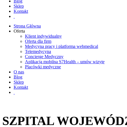
Blog
Sklep
Kontakt
Strona Główna
Oferta
Klient indywidualny
Oferta dla firm
Medycyna pracy i platforma webmedical
Telemedycyna
Concierge Medyczny
Aplikacja mobilna S7Health – umów wizytę
Placówki medyczne
O nas
Blog
Sklep
Kontakt
SZPITAL WOJEWÓD