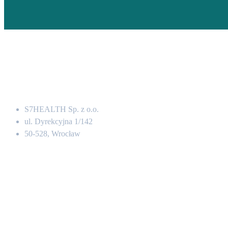
Adres
S7HEALTH Sp. z o.o.
ul. Dyrekcyjna 1/142
50-528, Wrocław
Kontakt