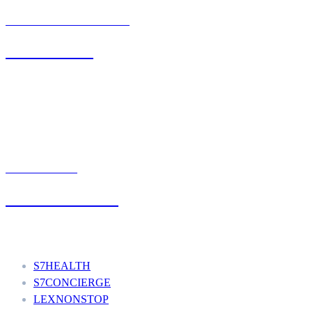
BIURO OBSŁUGI KLIENTA
71 342 88 41
UMÓW WIZYTĘ
+48 777 111 777
Nasze usługi
S7HEALTH
S7CONCIERGE
LEXNONSTOP