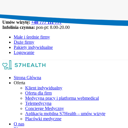
Umów wizytę:
+48 777 111 777
Infolinia czynna:
pon-pt: 8.00-20.00
Małe i średnie firmy
Duże firmy
Pakiety indywidualne
Logowanie
Strona Główna
Oferta
Klient indywidualny
Oferta dla firm
Medycyna pracy i platforma webmedical
Telemedycyna
Concierge Medyczny
Aplikacja mobilna S7Health – umów wizytę
Placówki medyczne
O nas