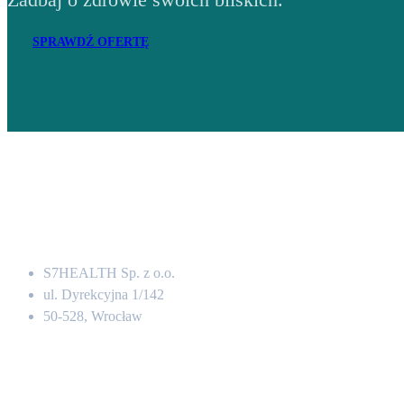
SPRAWDŹ OFERTĘ
Adres
S7HEALTH Sp. z o.o.
ul. Dyrekcyjna 1/142
50-528, Wrocław
Kontakt