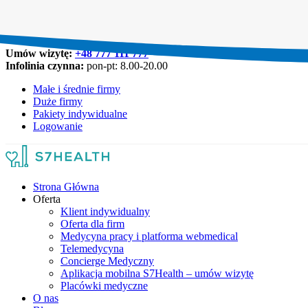
Umów wizytę:
+48 777 111 777
Infolinia czynna:
pon-pt: 8.00-20.00
Małe i średnie firmy
Duże firmy
Pakiety indywidualne
Logowanie
Strona Główna
Oferta
Klient indywidualny
Oferta dla firm
Medycyna pracy i platforma webmedical
Telemedycyna
Concierge Medyczny
Aplikacja mobilna S7Health – umów wizytę
Placówki medyczne
O nas