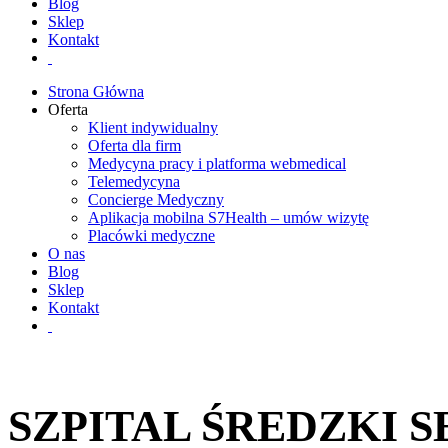
Blog
Sklep
Kontakt
Strona Główna
Oferta
Klient indywidualny
Oferta dla firm
Medycyna pracy i platforma webmedical
Telemedycyna
Concierge Medyczny
Aplikacja mobilna S7Health – umów wizytę
Placówki medyczne
O nas
Blog
Sklep
Kontakt
SZPITAL ŚREDZKI 