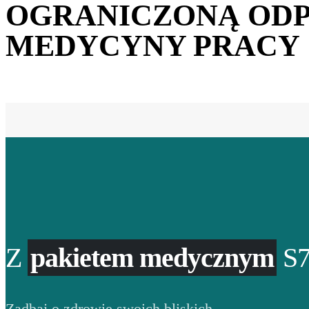
OGRANICZONĄ ODP
MEDYCYNY PRACY
Z
pakietem medycznym
S7
Zadbaj o zdrowie swoich bliskich.