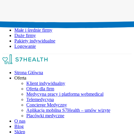
Umów wizytę:
+48 777 111 777
Infolinia czynna:
pon-pt: 8.00-20.00
Małe i średnie firmy
Duże firmy
Pakiety indywidualne
Logowanie
Strona Główna
Oferta
Klient indywidualny
Oferta dla firm
Medycyna pracy i platforma webmedical
Telemedycyna
Concierge Medyczny
Aplikacja mobilna S7Health – umów wizytę
Placówki medyczne
O nas
Blog
Sklep