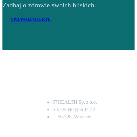
Zadbaj o zdrowie swoich bliskich.
SPRAWDŹ OFERTĘ
Adres
S7HEALTH Sp. z o.o.
ul. Dyrekcyjna 1/142
50-528, Wrocław