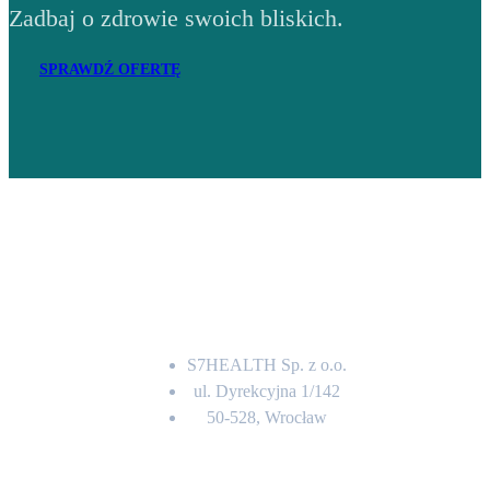
Zadbaj o zdrowie swoich bliskich.
SPRAWDŹ OFERTĘ
Adres
S7HEALTH Sp. z o.o.
ul. Dyrekcyjna 1/142
50-528, Wrocław