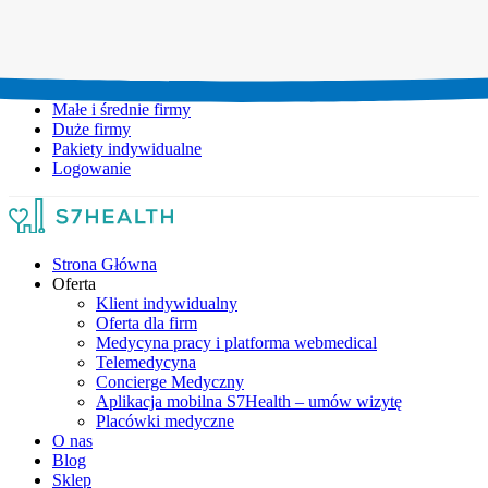
Umów wizytę:
+48 777 111 777
Infolinia czynna:
pon-pt: 8.00-20.00
Małe i średnie firmy
Duże firmy
Pakiety indywidualne
Logowanie
Strona Główna
Oferta
Klient indywidualny
Oferta dla firm
Medycyna pracy i platforma webmedical
Telemedycyna
Concierge Medyczny
Aplikacja mobilna S7Health – umów wizytę
Placówki medyczne
O nas
Blog
Sklep