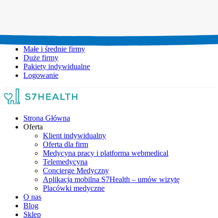
Umów wizytę:
+48 777 111 777
Infolinia czynna:
pon-pt: 8.00-20.00
Małe i średnie firmy
Duże firmy
Pakiety indywidualne
Logowanie
Strona Główna
Oferta
Klient indywidualny
Oferta dla firm
Medycyna pracy i platforma webmedical
Telemedycyna
Concierge Medyczny
Aplikacja mobilna S7Health – umów wizytę
Placówki medyczne
O nas
Blog
Sklep