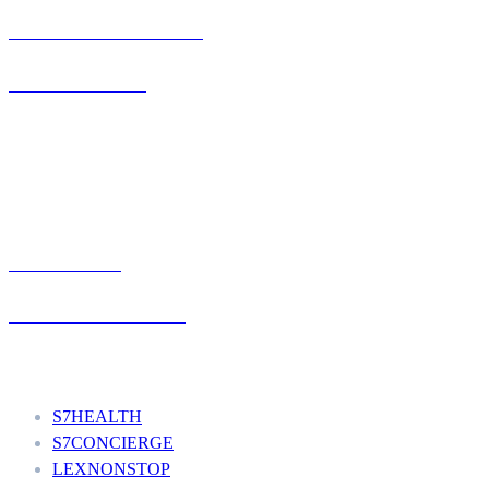
BIURO OBSŁUGI KLIENTA
71 342 88 41
UMÓW WIZYTĘ
+48 777 111 777
Nasze usługi
S7HEALTH
S7CONCIERGE
LEXNONSTOP