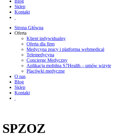
Blog
Sklep
Kontakt
Strona Główna
Oferta
Klient indywidualny
Oferta dla firm
Medycyna pracy i platforma webmedical
Telemedycyna
Concierge Medyczny
Aplikacja mobilna S7Health – umów wizytę
Placówki medyczne
O nas
Blog
Sklep
Kontakt
SPZOZ