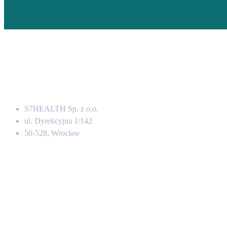
Adres
S7HEALTH Sp. z o.o.
ul. Dyrekcyjna 1/142
50-528, Wrocław
Kontakt