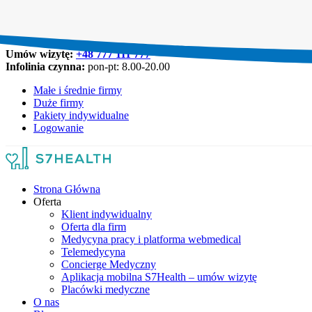
Umów wizytę:
+48 777 111 777
Infolinia czynna:
pon-pt: 8.00-20.00
Małe i średnie firmy
Duże firmy
Pakiety indywidualne
Logowanie
Strona Główna
Oferta
Klient indywidualny
Oferta dla firm
Medycyna pracy i platforma webmedical
Telemedycyna
Concierge Medyczny
Aplikacja mobilna S7Health – umów wizytę
Placówki medyczne
O nas