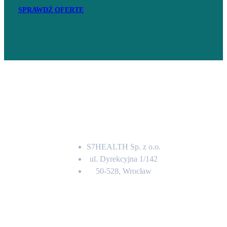
SPRAWDŹ OFERTĘ
Adres
S7HEALTH Sp. z o.o.
ul. Dyrekcyjna 1/142
50-528, Wrocław
Kontakt