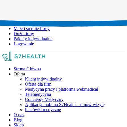
Umów wizytę:
+48 777 111 777
Infolinia czynna:
pon-pt: 8.00-20.00
Małe i średnie firmy
Duże firmy
Pakiety indywidualne
Logowanie
Strona Główna
Oferta
Klient indywidualny
Oferta dla firm
Medycyna pracy i platforma webmedical
Telemedycyna
Concierge Medyczny
Aplikacja mobilna S7Health – umów wizytę
Placówki medyczne
O nas
Blog
Sklep