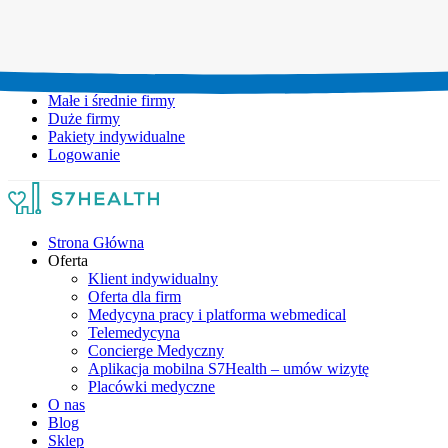
Umów wizytę:
+48 777 111 777
Infolinia czynna:
pon-pt: 8.00-20.00
Małe i średnie firmy
Duże firmy
Pakiety indywidualne
Logowanie
Strona Główna
Oferta
Klient indywidualny
Oferta dla firm
Medycyna pracy i platforma webmedical
Telemedycyna
Concierge Medyczny
Aplikacja mobilna S7Health – umów wizytę
Placówki medyczne
O nas
Blog
Sklep