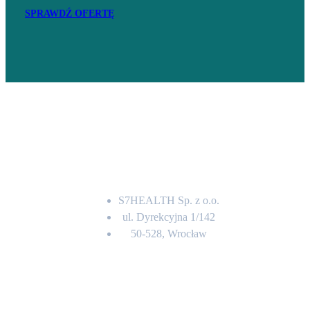
SPRAWDŹ OFERTĘ
Adres
S7HEALTH Sp. z o.o.
ul. Dyrekcyjna 1/142
50-528, Wrocław
Kontakt