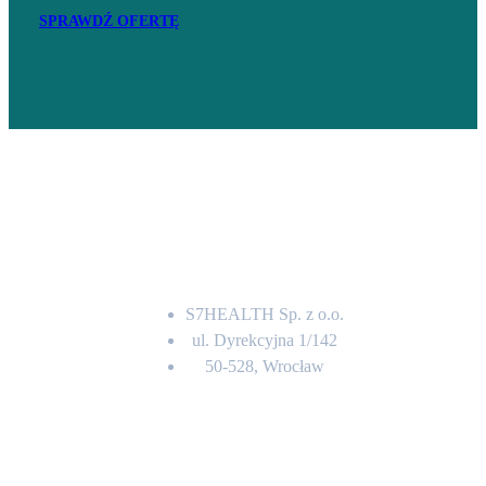
SPRAWDŹ OFERTĘ
Adres
S7HEALTH Sp. z o.o.
ul. Dyrekcyjna 1/142
50-528, Wrocław
Kontakt