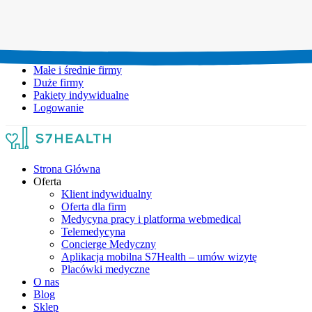
Umów wizytę:
+48 777 111 777
Infolinia czynna:
pon-pt: 8.00-20.00
Małe i średnie firmy
Duże firmy
Pakiety indywidualne
Logowanie
Strona Główna
Oferta
Klient indywidualny
Oferta dla firm
Medycyna pracy i platforma webmedical
Telemedycyna
Concierge Medyczny
Aplikacja mobilna S7Health – umów wizytę
Placówki medyczne
O nas
Blog
Sklep