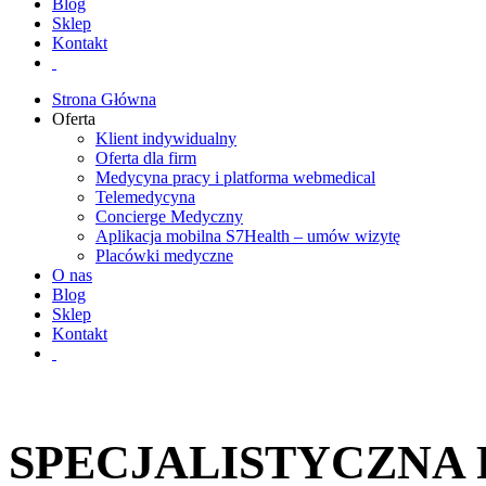
Blog
Sklep
Kontakt
Strona Główna
Oferta
Klient indywidualny
Oferta dla firm
Medycyna pracy i platforma webmedical
Telemedycyna
Concierge Medyczny
Aplikacja mobilna S7Health – umów wizytę
Placówki medyczne
O nas
Blog
Sklep
Kontakt
SPECJALISTYCZNA