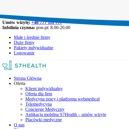
Umów wizytę:
+48 777 111 777
Infolinia czynna:
pon-pt: 8.00-20.00
Małe i średnie firmy
Duże firmy
Pakiety indywidualne
Logowanie
Strona Główna
Oferta
Klient indywidualny
Oferta dla firm
Medycyna pracy i platforma webmedical
Telemedycyna
Concierge Medyczny
Aplikacja mobilna S7Health – umów wizytę
Placówki medyczne
O nas