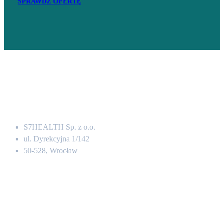
SPRAWDŹ OFERTĘ
Adres
S7HEALTH Sp. z o.o.
ul. Dyrekcyjna 1/142
50-528, Wrocław
Kontakt