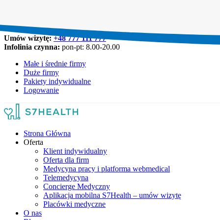
Umów wizytę:
+48 777 111 777
Infolinia czynna:
pon-pt: 8.00-20.00
Małe i średnie firmy
Duże firmy
Pakiety indywidualne
Logowanie
Strona Główna
Oferta
Klient indywidualny
Oferta dla firm
Medycyna pracy i platforma webmedical
Telemedycyna
Concierge Medyczny
Aplikacja mobilna S7Health – umów wizytę
Placówki medyczne
O nas