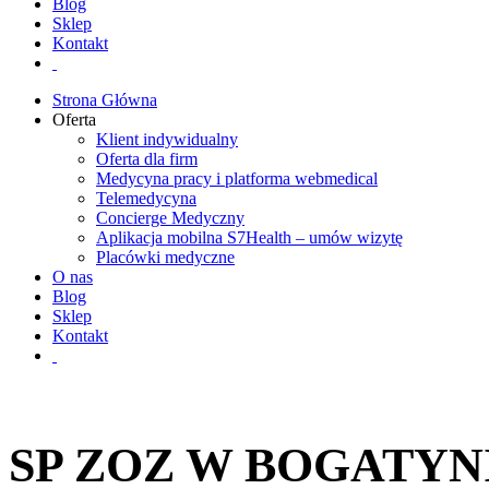
Blog
Sklep
Kontakt
Strona Główna
Oferta
Klient indywidualny
Oferta dla firm
Medycyna pracy i platforma webmedical
Telemedycyna
Concierge Medyczny
Aplikacja mobilna S7Health – umów wizytę
Placówki medyczne
O nas
Blog
Sklep
Kontakt
SP ZOZ W BOGATYN