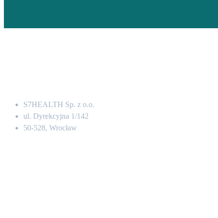
Adres
S7HEALTH Sp. z o.o.
ul. Dyrekcyjna 1/142
50-528, Wrocław
Kontakt