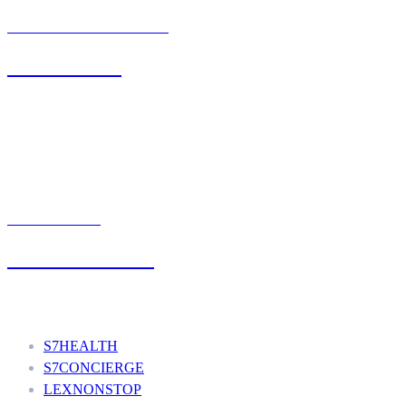
BIURO OBSŁUGI KLIENTA
71 342 88 41
UMÓW WIZYTĘ
+48 777 111 777
Nasze usługi
S7HEALTH
S7CONCIERGE
LEXNONSTOP