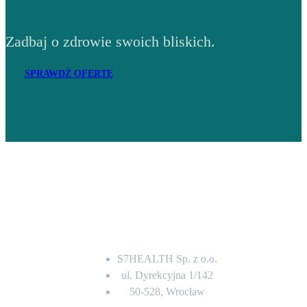
Zadbaj o zdrowie swoich bliskich.
SPRAWDŹ OFERTĘ
Adres
S7HEALTH Sp. z o.o.
ul. Dyrekcyjna 1/142
50-528, Wrocław