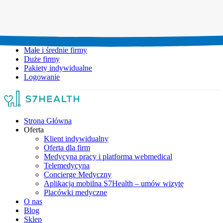
Umów wizytę:
+48 777 111 777
Infolinia czynna:
pon-pt: 8.00-20.00
Małe i średnie firmy
Duże firmy
Pakiety indywidualne
Logowanie
Strona Główna
Oferta
Klient indywidualny
Oferta dla firm
Medycyna pracy i platforma webmedical
Telemedycyna
Concierge Medyczny
Aplikacja mobilna S7Health – umów wizytę
Placówki medyczne
O nas
Blog
Sklep