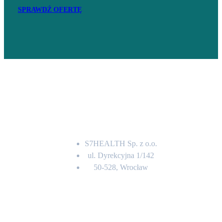
SPRAWDŹ OFERTĘ
Adres
S7HEALTH Sp. z o.o.
ul. Dyrekcyjna 1/142
50-528, Wrocław
Kontakt