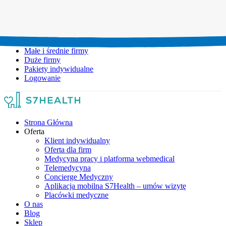
Umów wizytę:
+48 777 111 777
Infolinia czynna:
pon-pt: 8.00-20.00
Małe i średnie firmy
Duże firmy
Pakiety indywidualne
Logowanie
Strona Główna
Oferta
Klient indywidualny
Oferta dla firm
Medycyna pracy i platforma webmedical
Telemedycyna
Concierge Medyczny
Aplikacja mobilna S7Health – umów wizytę
Placówki medyczne
O nas
Blog
Sklep