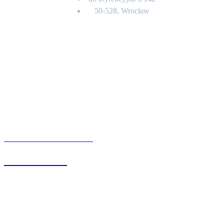
50-528, Wrocław
Kontakt
BIURO OBSŁUGI KLIENTA
71 342 88 41