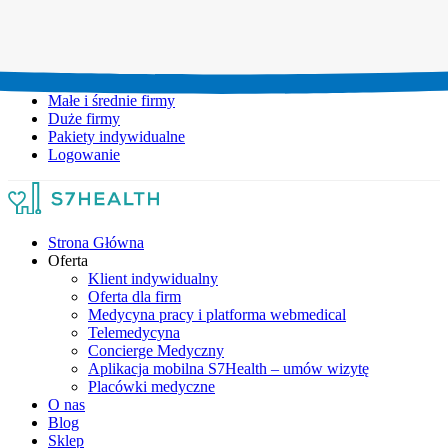
Umów wizytę:
+48 777 111 777
Infolinia czynna:
pon-pt: 8.00-20.00
Małe i średnie firmy
Duże firmy
Pakiety indywidualne
Logowanie
Strona Główna
Oferta
Klient indywidualny
Oferta dla firm
Medycyna pracy i platforma webmedical
Telemedycyna
Concierge Medyczny
Aplikacja mobilna S7Health – umów wizytę
Placówki medyczne
O nas
Blog
Sklep