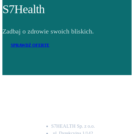
S7Health
Zadbaj o zdrowie swoich bliskich.
SPRAWDŹ OFERTĘ
Adres
S7HEALTH Sp. z o.o.
ul. Dyrekcyjna 1/142