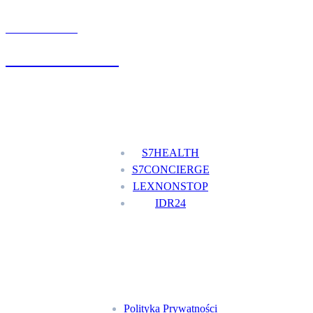
UMÓW WIZYTĘ
+48 777 111 777
Nasze usługi
S7HEALTH
S7CONCIERGE
LEXNONSTOP
IDR24
Menu
Polityka Prywatności