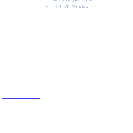
50-528, Wrocław
Kontakt
BIURO OBSŁUGI KLIENTA
71 342 88 41