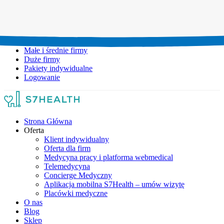
Umów wizytę:
+48 777 111 777
Infolinia czynna:
pon-pt: 8.00-20.00
Małe i średnie firmy
Duże firmy
Pakiety indywidualne
Logowanie
Strona Główna
Oferta
Klient indywidualny
Oferta dla firm
Medycyna pracy i platforma webmedical
Telemedycyna
Concierge Medyczny
Aplikacja mobilna S7Health – umów wizytę
Placówki medyczne
O nas
Blog
Sklep