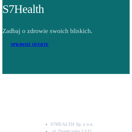
S7Health
Zadbaj o zdrowie swoich bliskich.
SPRAWDŹ OFERTĘ
Adres
S7HEALTH Sp. z o.o.
ul. Dyrekcyjna 1/142