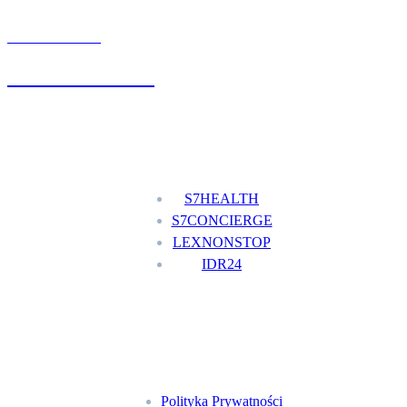
UMÓW WIZYTĘ
+48 777 111 777
Nasze usługi
S7HEALTH
S7CONCIERGE
LEXNONSTOP
IDR24
Menu
Polityka Prywatności