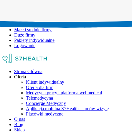
Umów wizytę:
+48 777 111 777
Infolinia czynna:
pon-pt: 8.00-20.00
Małe i średnie firmy
Duże firmy
Pakiety indywidualne
Logowanie
Strona Główna
Oferta
Klient indywidualny
Oferta dla firm
Medycyna pracy i platforma webmedical
Telemedycyna
Concierge Medyczny
Aplikacja mobilna S7Health – umów wizytę
Placówki medyczne
O nas
Blog
Sklep