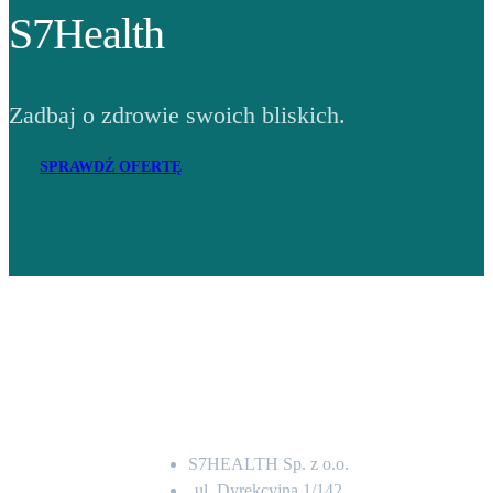
S7Health
Zadbaj o zdrowie swoich bliskich.
SPRAWDŹ OFERTĘ
Adres
S7HEALTH Sp. z o.o.
ul. Dyrekcyjna 1/142