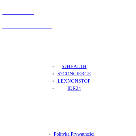
UMÓW WIZYTĘ
+48 777 111 777
Nasze usługi
S7HEALTH
S7CONCIERGE
LEXNONSTOP
IDR24
Menu
Polityka Prywatności