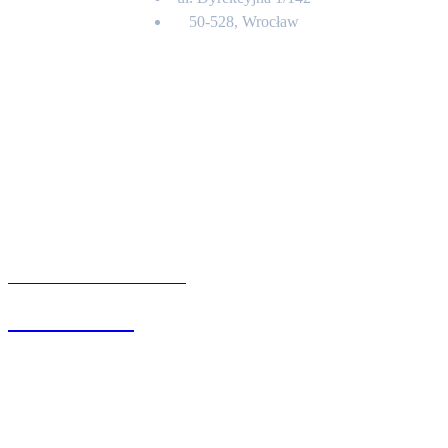
50-528, Wrocław
Kontakt
BIURO OBSŁUGI KLIENTA
71 342 88 41