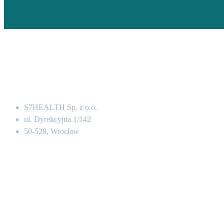
Adres
S7HEALTH Sp. z o.o.
ul. Dyrekcyjna 1/142
50-528, Wrocław
Kontakt