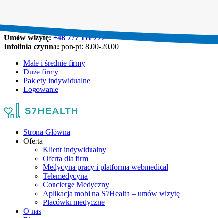
Umów wizytę:
+48 777 111 777
Infolinia czynna:
pon-pt: 8.00-20.00
Małe i średnie firmy
Duże firmy
Pakiety indywidualne
Logowanie
Strona Główna
Oferta
Klient indywidualny
Oferta dla firm
Medycyna pracy i platforma webmedical
Telemedycyna
Concierge Medyczny
Aplikacja mobilna S7Health – umów wizytę
Placówki medyczne
O nas