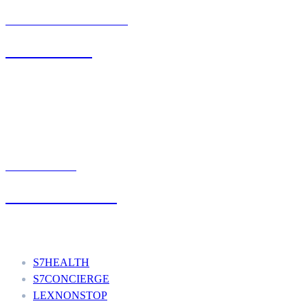
BIURO OBSŁUGI KLIENTA
71 342 88 41
UMÓW WIZYTĘ
+48 777 111 777
Nasze usługi
S7HEALTH
S7CONCIERGE
LEXNONSTOP