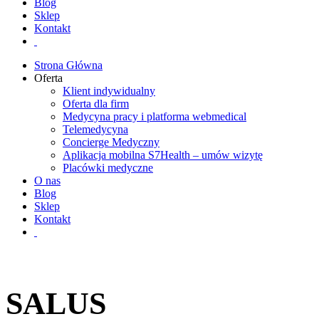
Blog
Sklep
Kontakt
Strona Główna
Oferta
Klient indywidualny
Oferta dla firm
Medycyna pracy i platforma webmedical
Telemedycyna
Concierge Medyczny
Aplikacja mobilna S7Health – umów wizytę
Placówki medyczne
O nas
Blog
Sklep
Kontakt
SALUS