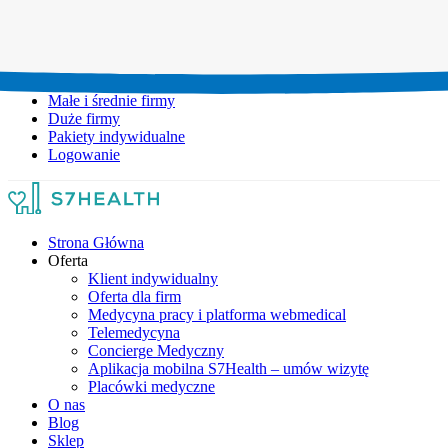
Umów wizytę:
+48 777 111 777
Infolinia czynna:
pon-pt: 8.00-20.00
Małe i średnie firmy
Duże firmy
Pakiety indywidualne
Logowanie
Strona Główna
Oferta
Klient indywidualny
Oferta dla firm
Medycyna pracy i platforma webmedical
Telemedycyna
Concierge Medyczny
Aplikacja mobilna S7Health – umów wizytę
Placówki medyczne
O nas
Blog
Sklep