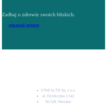
Zadbaj o zdrowie swoich bliskich.
SPRAWDŹ OFERTĘ
Adres
S7HEALTH Sp. z o.o.
ul. Dyrekcyjna 1/142
50-528, Wrocław