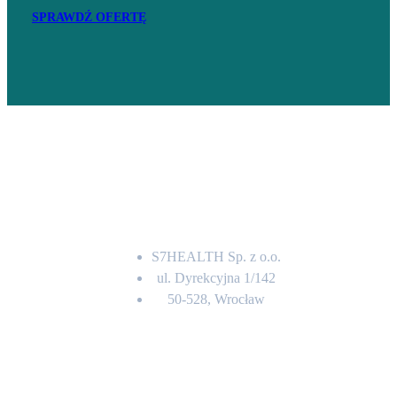
SPRAWDŹ OFERTĘ
Adres
S7HEALTH Sp. z o.o.
ul. Dyrekcyjna 1/142
50-528, Wrocław
Kontakt