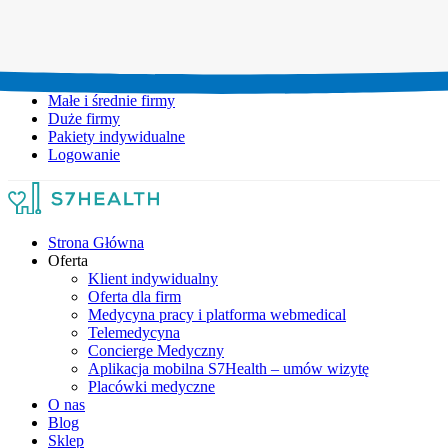
Umów wizytę:
+48 777 111 777
Infolinia czynna:
pon-pt: 8.00-20.00
Małe i średnie firmy
Duże firmy
Pakiety indywidualne
Logowanie
Strona Główna
Oferta
Klient indywidualny
Oferta dla firm
Medycyna pracy i platforma webmedical
Telemedycyna
Concierge Medyczny
Aplikacja mobilna S7Health – umów wizytę
Placówki medyczne
O nas
Blog
Sklep