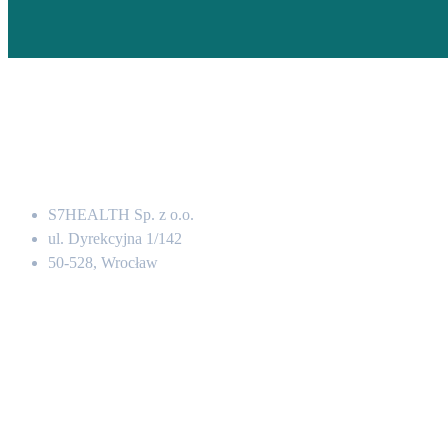
Adres
S7HEALTH Sp. z o.o.
ul. Dyrekcyjna 1/142
50-528, Wrocław
Kontakt