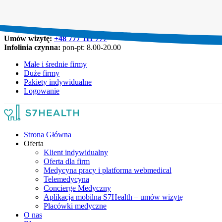
Umów wizytę:
+48 777 111 777
Infolinia czynna:
pon-pt: 8.00-20.00
Małe i średnie firmy
Duże firmy
Pakiety indywidualne
Logowanie
Strona Główna
Oferta
Klient indywidualny
Oferta dla firm
Medycyna pracy i platforma webmedical
Telemedycyna
Concierge Medyczny
Aplikacja mobilna S7Health – umów wizytę
Placówki medyczne
O nas