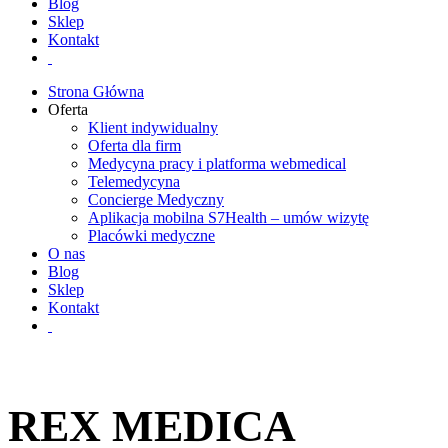
Blog
Sklep
Kontakt
Strona Główna
Oferta
Klient indywidualny
Oferta dla firm
Medycyna pracy i platforma webmedical
Telemedycyna
Concierge Medyczny
Aplikacja mobilna S7Health – umów wizytę
Placówki medyczne
O nas
Blog
Sklep
Kontakt
REX MEDICA