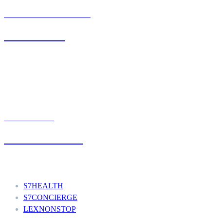
BIURO OBSŁUGI KLIENTA
71 342 88 41
UMÓW WIZYTĘ
+48 777 111 777
Nasze usługi
S7HEALTH
S7CONCIERGE
LEXNONSTOP