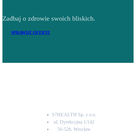
Zadbaj o zdrowie swoich bliskich.
SPRAWDŹ OFERTĘ
Adres
S7HEALTH Sp. z o.o.
ul. Dyrekcyjna 1/142
50-528, Wrocław