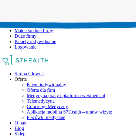
Umów wizytę:
+48 777 111 777
Infolinia czynna:
pon-pt: 8.00-20.00
Małe i średnie firmy
Duże firmy
Pakiety indywidualne
Logowanie
Strona Główna
Oferta
Klient indywidualny
Oferta dla firm
Medycyna pracy i platforma webmedical
Telemedycyna
Concierge Medyczny
Aplikacja mobilna S7Health – umów wizytę
Placówki medyczne
O nas
Blog
Sklep