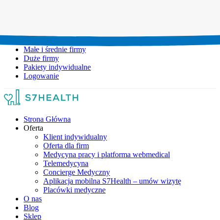
Umów wizytę:
+48 777 111 777
Infolinia czynna:
pon-pt: 8.00-20.00
Małe i średnie firmy
Duże firmy
Pakiety indywidualne
Logowanie
Strona Główna
Oferta
Klient indywidualny
Oferta dla firm
Medycyna pracy i platforma webmedical
Telemedycyna
Concierge Medyczny
Aplikacja mobilna S7Health – umów wizytę
Placówki medyczne
O nas
Blog
Sklep