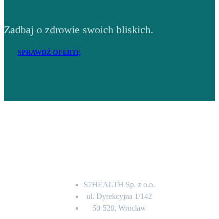
Zadbaj o zdrowie swoich bliskich.
SPRAWDŹ OFERTĘ
Adres
S7HEALTH Sp. z o.o.
ul. Dyrekcyjna 1/142
50-528, Wrocław