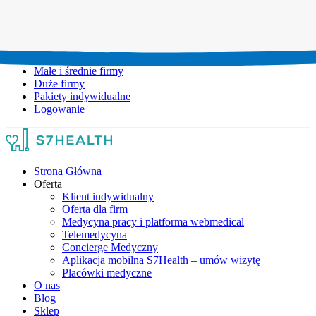
Umów wizytę:
+48 777 111 777
Infolinia czynna:
pon-pt: 8.00-20.00
Małe i średnie firmy
Duże firmy
Pakiety indywidualne
Logowanie
Strona Główna
Oferta
Klient indywidualny
Oferta dla firm
Medycyna pracy i platforma webmedical
Telemedycyna
Concierge Medyczny
Aplikacja mobilna S7Health – umów wizytę
Placówki medyczne
O nas
Blog
Sklep