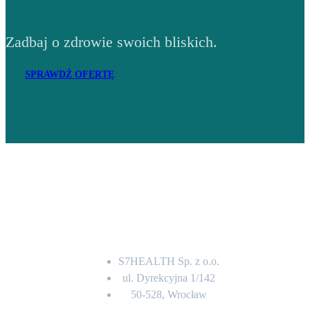
Zadbaj o zdrowie swoich bliskich.
SPRAWDŹ OFERTĘ
Adres
S7HEALTH Sp. z o.o.
ul. Dyrekcyjna 1/142
50-528, Wrocław