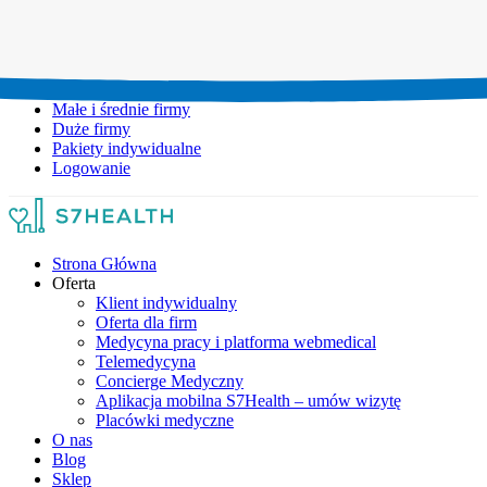
Umów wizytę:
+48 777 111 777
Infolinia czynna:
pon-pt: 8.00-20.00
Małe i średnie firmy
Duże firmy
Pakiety indywidualne
Logowanie
Strona Główna
Oferta
Klient indywidualny
Oferta dla firm
Medycyna pracy i platforma webmedical
Telemedycyna
Concierge Medyczny
Aplikacja mobilna S7Health – umów wizytę
Placówki medyczne
O nas
Blog
Sklep