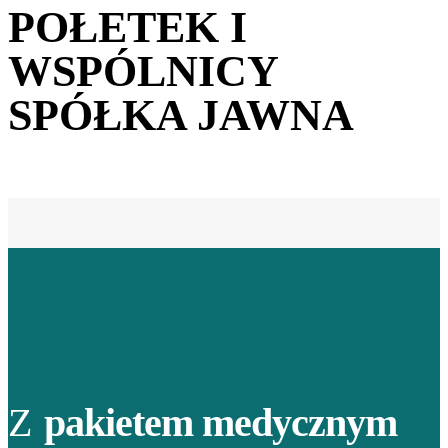
POŁETEK I
WSPÓLNICY
SPÓŁKA JAWNA
Z
pakietem medycznym