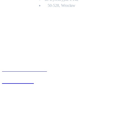
50-528, Wrocław
Kontakt
BIURO OBSŁUGI KLIENTA
71 342 88 41