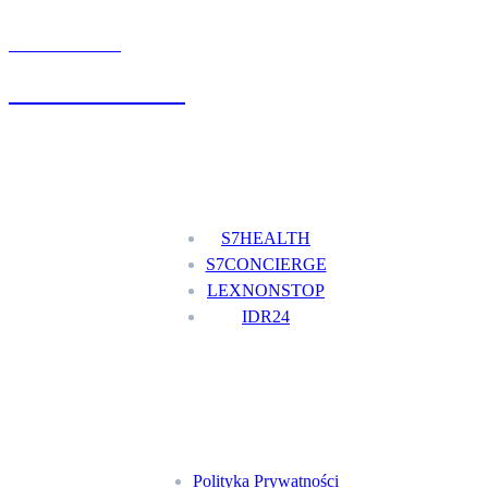
UMÓW WIZYTĘ
+48 777 111 777
Nasze usługi
S7HEALTH
S7CONCIERGE
LEXNONSTOP
IDR24
Menu
Polityka Prywatności