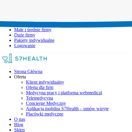
Umów wizytę:
+48 777 111 777
Infolinia czynna:
pon-pt: 8.00-20.00
Małe i średnie firmy
Duże firmy
Pakiety indywidualne
Logowanie
Strona Główna
Oferta
Klient indywidualny
Oferta dla firm
Medycyna pracy i platforma webmedical
Telemedycyna
Concierge Medyczny
Aplikacja mobilna S7Health – umów wizytę
Placówki medyczne
O nas
Blog
Sklep