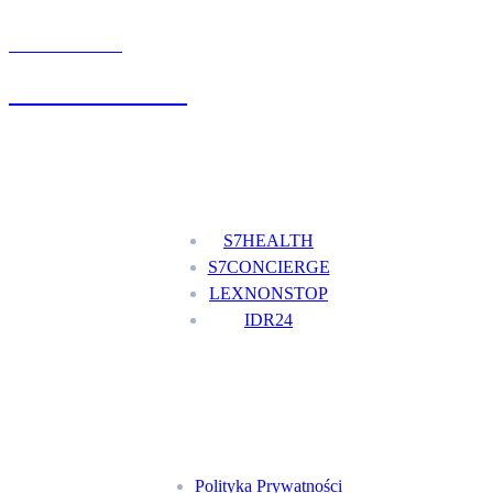
UMÓW WIZYTĘ
+48 777 111 777
Nasze usługi
S7HEALTH
S7CONCIERGE
LEXNONSTOP
IDR24
Menu
Polityka Prywatności