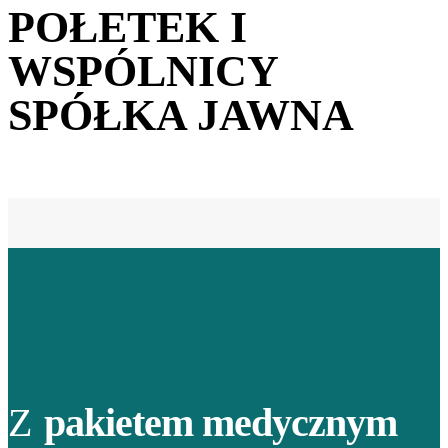
POŁETEK I
WSPÓLNICY
SPÓŁKA JAWNA
Z
pakietem medycznym