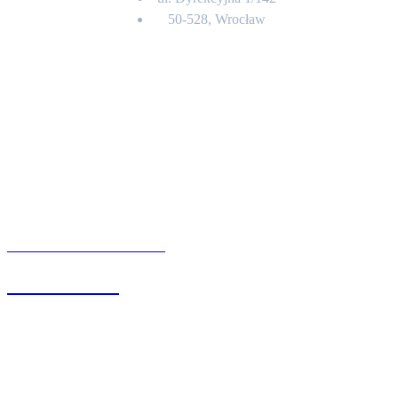
50-528, Wrocław
Kontakt
BIURO OBSŁUGI KLIENTA
71 342 88 41