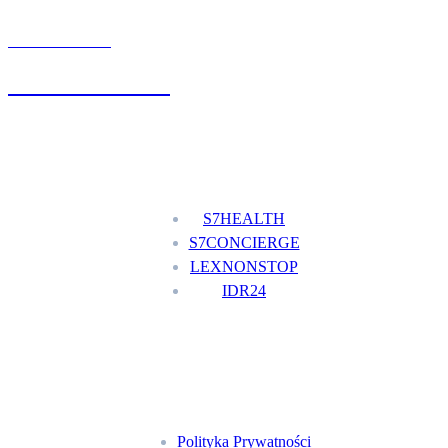
UMÓW WIZYTĘ
+48 777 111 777
Nasze usługi
S7HEALTH
S7CONCIERGE
LEXNONSTOP
IDR24
Menu
Polityka Prywatności