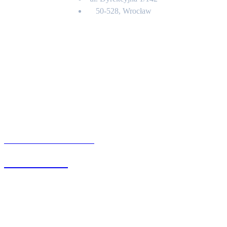
50-528, Wrocław
Kontakt
BIURO OBSŁUGI KLIENTA
71 342 88 41