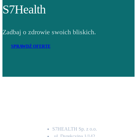
S7Health
Zadbaj o zdrowie swoich bliskich.
SPRAWDŹ OFERTĘ
Adres
S7HEALTH Sp. z o.o.
ul. Dyrekcyjna 1/142