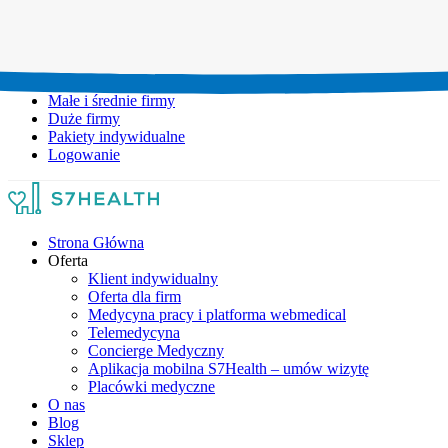
Umów wizytę:
+48 777 111 777
Infolinia czynna:
pon-pt: 8.00-20.00
Małe i średnie firmy
Duże firmy
Pakiety indywidualne
Logowanie
Strona Główna
Oferta
Klient indywidualny
Oferta dla firm
Medycyna pracy i platforma webmedical
Telemedycyna
Concierge Medyczny
Aplikacja mobilna S7Health – umów wizytę
Placówki medyczne
O nas
Blog
Sklep