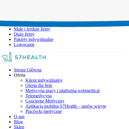
Umów wizytę:
+48 777 111 777
Infolinia czynna:
pon-pt: 8.00-20.00
Małe i średnie firmy
Duże firmy
Pakiety indywidualne
Logowanie
Strona Główna
Oferta
Klient indywidualny
Oferta dla firm
Medycyna pracy i platforma webmedical
Telemedycyna
Concierge Medyczny
Aplikacja mobilna S7Health – umów wizytę
Placówki medyczne
O nas
Blog
Sklep