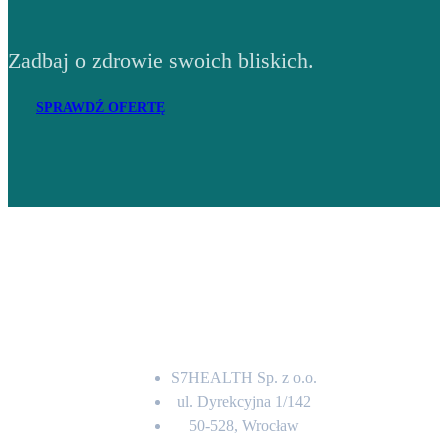
Zadbaj o zdrowie swoich bliskich.
SPRAWDŹ OFERTĘ
Adres
S7HEALTH Sp. z o.o.
ul. Dyrekcyjna 1/142
50-528, Wrocław