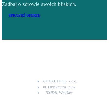
Zadbaj o zdrowie swoich bliskich.
SPRAWDŹ OFERTĘ
Adres
S7HEALTH Sp. z o.o.
ul. Dyrekcyjna 1/142
50-528, Wrocław