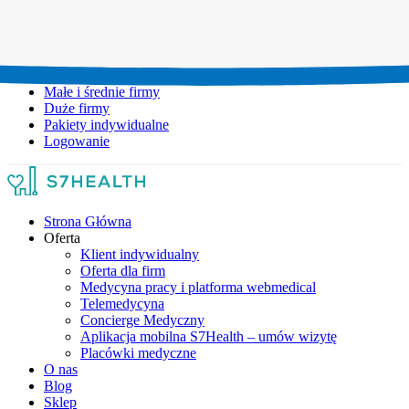
Umów wizytę:
+48 777 111 777
Infolinia czynna:
pon-pt: 8.00-20.00
Małe i średnie firmy
Duże firmy
Pakiety indywidualne
Logowanie
Strona Główna
Oferta
Klient indywidualny
Oferta dla firm
Medycyna pracy i platforma webmedical
Telemedycyna
Concierge Medyczny
Aplikacja mobilna S7Health – umów wizytę
Placówki medyczne
O nas
Blog
Sklep