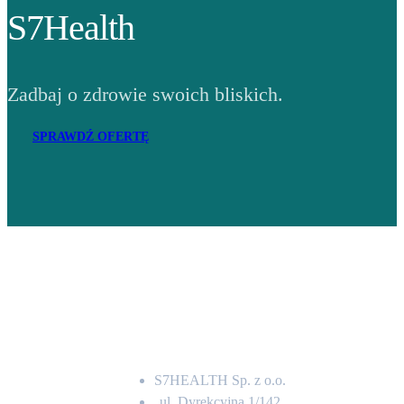
S7Health
Zadbaj o zdrowie swoich bliskich.
SPRAWDŹ OFERTĘ
Adres
S7HEALTH Sp. z o.o.
ul. Dyrekcyjna 1/142