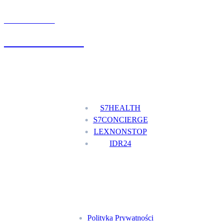
UMÓW WIZYTĘ
+48 777 111 777
Nasze usługi
S7HEALTH
S7CONCIERGE
LEXNONSTOP
IDR24
Menu
Polityka Prywatności