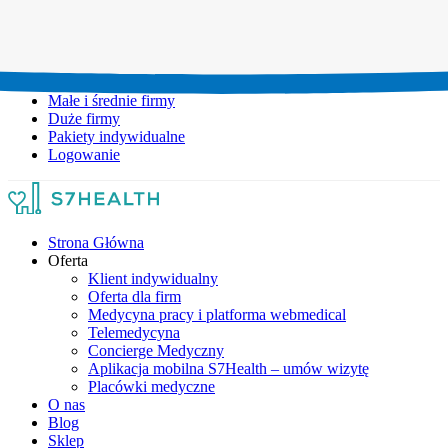
Umów wizytę:
+48 777 111 777
Infolinia czynna:
pon-pt: 8.00-20.00
Małe i średnie firmy
Duże firmy
Pakiety indywidualne
Logowanie
Strona Główna
Oferta
Klient indywidualny
Oferta dla firm
Medycyna pracy i platforma webmedical
Telemedycyna
Concierge Medyczny
Aplikacja mobilna S7Health – umów wizytę
Placówki medyczne
O nas
Blog
Sklep