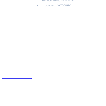
50-528, Wrocław
Kontakt
BIURO OBSŁUGI KLIENTA
71 342 88 41