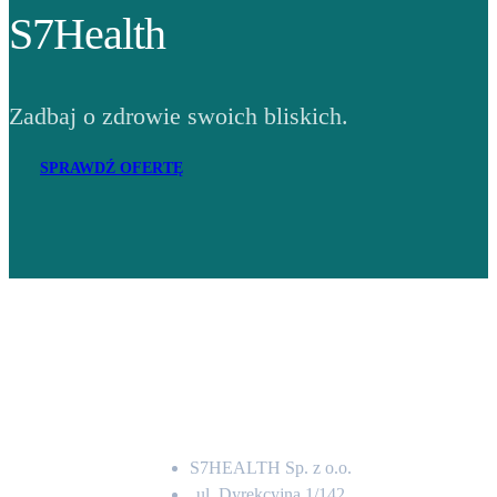
S7Health
Zadbaj o zdrowie swoich bliskich.
SPRAWDŹ OFERTĘ
Adres
S7HEALTH Sp. z o.o.
ul. Dyrekcyjna 1/142