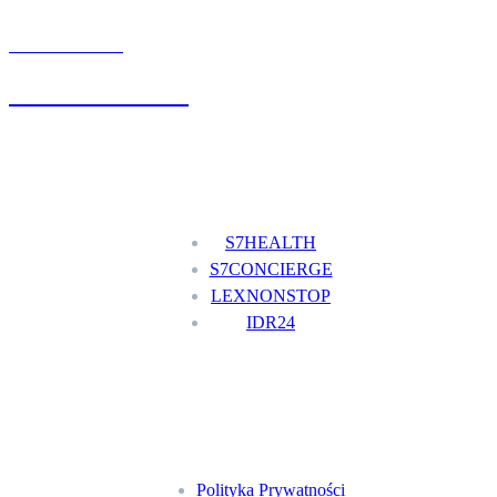
UMÓW WIZYTĘ
+48 777 111 777
Nasze usługi
S7HEALTH
S7CONCIERGE
LEXNONSTOP
IDR24
Menu
Polityka Prywatności