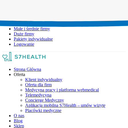
Umów wizytę:
+48 777 111 777
Infolinia czynna:
pon-pt: 8.00-20.00
Małe i średnie firmy
Duże firmy
Pakiety indywidualne
Logowanie
Strona Główna
Oferta
Klient indywidualny
Oferta dla firm
Medycyna pracy i platforma webmedical
Telemedycyna
Concierge Medyczny
Aplikacja mobilna S7Health – umów wizytę
Placówki medyczne
O nas
Blog
Sklep