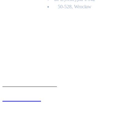
50-528, Wrocław
Kontakt
BIURO OBSŁUGI KLIENTA
71 342 88 41