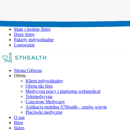
Umów wizytę:
+48 777 111 777
Infolinia czynna:
pon-pt: 8.00-20.00
Małe i średnie firmy
Duże firmy
Pakiety indywidualne
Logowanie
Strona Główna
Oferta
Klient indywidualny
Oferta dla firm
Medycyna pracy i platforma webmedical
Telemedycyna
Concierge Medyczny
Aplikacja mobilna S7Health – umów wizytę
Placówki medyczne
O nas
Blog
Sklep