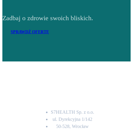
Zadbaj o zdrowie swoich bliskich.
SPRAWDŹ OFERTĘ
Adres
S7HEALTH Sp. z o.o.
ul. Dyrekcyjna 1/142
50-528, Wrocław