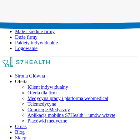
Umów wizytę:
+48 777 111 777
Infolinia czynna:
pon-pt: 8.00-20.00
Małe i średnie firmy
Duże firmy
Pakiety indywidualne
Logowanie
Strona Główna
Oferta
Klient indywidualny
Oferta dla firm
Medycyna pracy i platforma webmedical
Telemedycyna
Concierge Medyczny
Aplikacja mobilna S7Health – umów wizytę
Placówki medyczne
O nas
Blog
Sklep