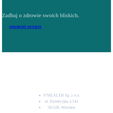
Zadbaj o zdrowie swoich bliskich.
SPRAWDŹ OFERTĘ
Adres
S7HEALTH Sp. z o.o.
ul. Dyrekcyjna 1/142
50-528, Wrocław