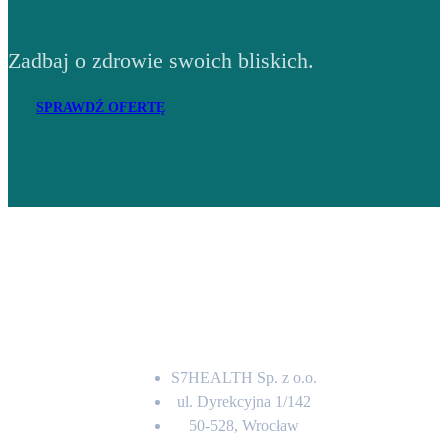
Zadbaj o zdrowie swoich bliskich.
SPRAWDŹ OFERTĘ
Adres
S7HEALTH Sp. z o.o.
ul. Dyrekcyjna 1/142
50-528, Wrocław