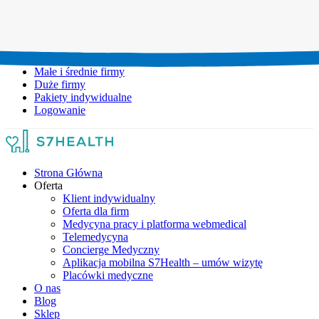
Umów wizytę:
+48 777 111 777
Infolinia czynna:
pon-pt: 8.00-20.00
Małe i średnie firmy
Duże firmy
Pakiety indywidualne
Logowanie
Strona Główna
Oferta
Klient indywidualny
Oferta dla firm
Medycyna pracy i platforma webmedical
Telemedycyna
Concierge Medyczny
Aplikacja mobilna S7Health – umów wizytę
Placówki medyczne
O nas
Blog
Sklep