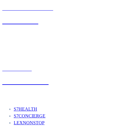
BIURO OBSŁUGI KLIENTA
71 342 88 41
UMÓW WIZYTĘ
+48 777 111 777
Nasze usługi
S7HEALTH
S7CONCIERGE
LEXNONSTOP