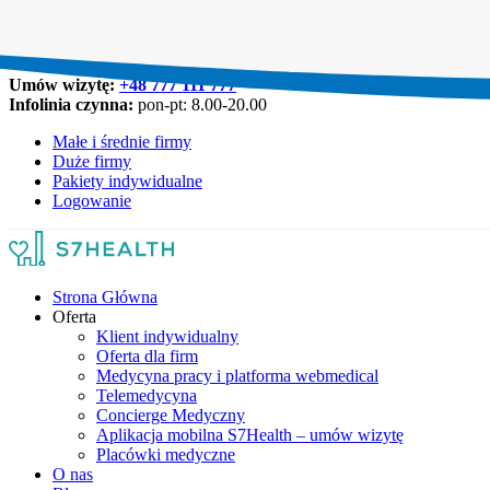
Umów wizytę:
+48 777 111 777
Infolinia czynna:
pon-pt: 8.00-20.00
Małe i średnie firmy
Duże firmy
Pakiety indywidualne
Logowanie
Strona Główna
Oferta
Klient indywidualny
Oferta dla firm
Medycyna pracy i platforma webmedical
Telemedycyna
Concierge Medyczny
Aplikacja mobilna S7Health – umów wizytę
Placówki medyczne
O nas