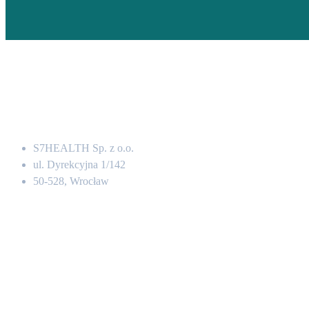
Adres
S7HEALTH Sp. z o.o.
ul. Dyrekcyjna 1/142
50-528, Wrocław
Kontakt