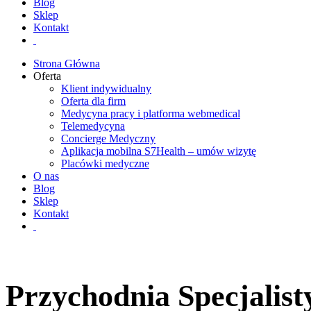
Blog
Sklep
Kontakt
Strona Główna
Oferta
Klient indywidualny
Oferta dla firm
Medycyna pracy i platforma webmedical
Telemedycyna
Concierge Medyczny
Aplikacja mobilna S7Health – umów wizytę
Placówki medyczne
O nas
Blog
Sklep
Kontakt
Przychodnia Specjalis