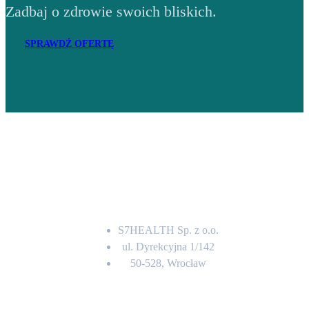
Zadbaj o zdrowie swoich bliskich.
SPRAWDŹ OFERTĘ
Adres
S7HEALTH Sp. z o.o.
ul. Dyrekcyjna 1/142
50-528, Wrocław