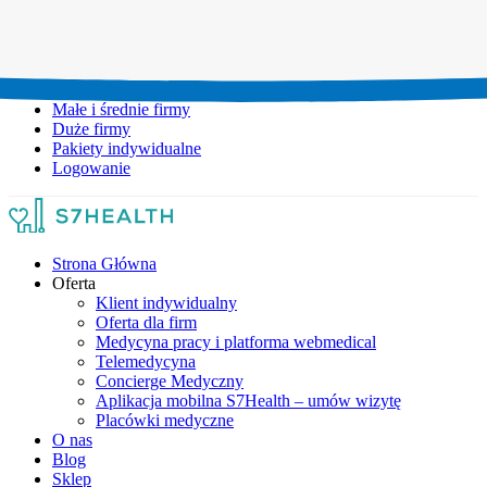
Umów wizytę:
+48 777 111 777
Infolinia czynna:
pon-pt: 8.00-20.00
Małe i średnie firmy
Duże firmy
Pakiety indywidualne
Logowanie
Strona Główna
Oferta
Klient indywidualny
Oferta dla firm
Medycyna pracy i platforma webmedical
Telemedycyna
Concierge Medyczny
Aplikacja mobilna S7Health – umów wizytę
Placówki medyczne
O nas
Blog
Sklep