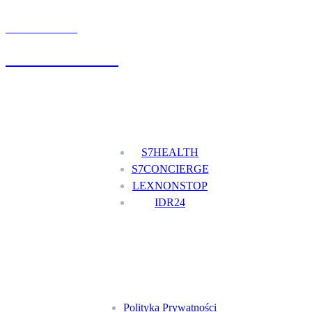
UMÓW WIZYTĘ
+48 777 111 777
Nasze usługi
S7HEALTH
S7CONCIERGE
LEXNONSTOP
IDR24
Menu
Polityka Prywatności