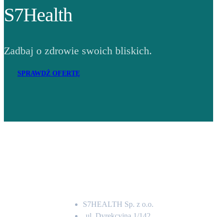
S7Health
Zadbaj o zdrowie swoich bliskich.
SPRAWDŹ OFERTĘ
Adres
S7HEALTH Sp. z o.o.
ul. Dyrekcyjna 1/142