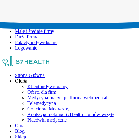
Umów wizytę:
+48 777 111 777
Infolinia czynna:
pon-pt: 8.00-20.00
Małe i średnie firmy
Duże firmy
Pakiety indywidualne
Logowanie
Strona Główna
Oferta
Klient indywidualny
Oferta dla firm
Medycyna pracy i platforma webmedical
Telemedycyna
Concierge Medyczny
Aplikacja mobilna S7Health – umów wizytę
Placówki medyczne
O nas
Blog
Sklep