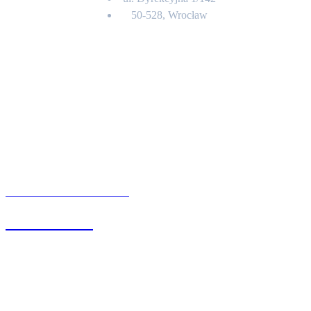
50-528, Wrocław
Kontakt
BIURO OBSŁUGI KLIENTA
71 342 88 41