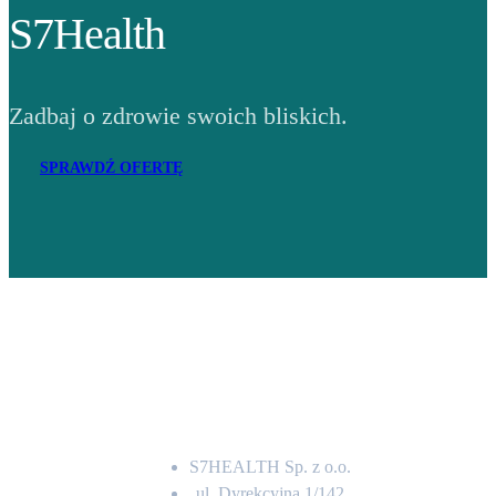
S7Health
Zadbaj o zdrowie swoich bliskich.
SPRAWDŹ OFERTĘ
Adres
S7HEALTH Sp. z o.o.
ul. Dyrekcyjna 1/142