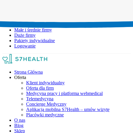
Umów wizytę:
+48 777 111 777
Infolinia czynna:
pon-pt: 8.00-20.00
Małe i średnie firmy
Duże firmy
Pakiety indywidualne
Logowanie
Strona Główna
Oferta
Klient indywidualny
Oferta dla firm
Medycyna pracy i platforma webmedical
Telemedycyna
Concierge Medyczny
Aplikacja mobilna S7Health – umów wizytę
Placówki medyczne
O nas
Blog
Sklep