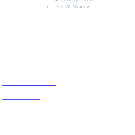
50-528, Wrocław
Kontakt
BIURO OBSŁUGI KLIENTA
71 342 88 41