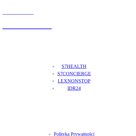
UMÓW WIZYTĘ
+48 777 111 777
Nasze usługi
S7HEALTH
S7CONCIERGE
LEXNONSTOP
IDR24
Menu
Polityka Prywatności