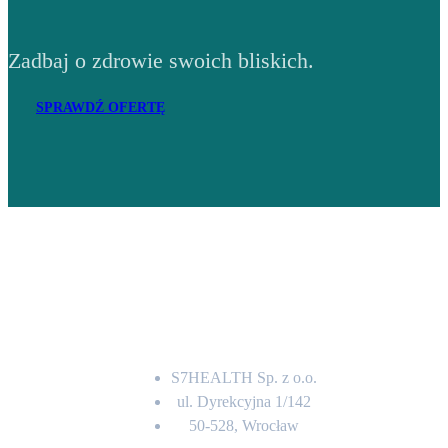
Zadbaj o zdrowie swoich bliskich.
SPRAWDŹ OFERTĘ
Adres
S7HEALTH Sp. z o.o.
ul. Dyrekcyjna 1/142
50-528, Wrocław