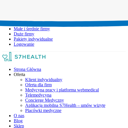
Umów wizytę:
+48 777 111 777
Infolinia czynna:
pon-pt: 8.00-20.00
Małe i średnie firmy
Duże firmy
Pakiety indywidualne
Logowanie
Strona Główna
Oferta
Klient indywidualny
Oferta dla firm
Medycyna pracy i platforma webmedical
Telemedycyna
Concierge Medyczny
Aplikacja mobilna S7Health – umów wizytę
Placówki medyczne
O nas
Blog
Sklep