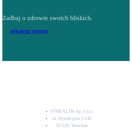
Zadbaj o zdrowie swoich bliskich.
SPRAWDŹ OFERTĘ
Adres
S7HEALTH Sp. z o.o.
ul. Dyrekcyjna 1/142
50-528, Wrocław