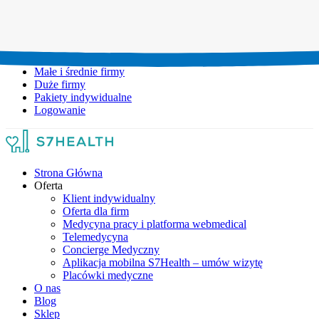
Umów wizytę:
+48 777 111 777
Infolinia czynna:
pon-pt: 8.00-20.00
Małe i średnie firmy
Duże firmy
Pakiety indywidualne
Logowanie
Strona Główna
Oferta
Klient indywidualny
Oferta dla firm
Medycyna pracy i platforma webmedical
Telemedycyna
Concierge Medyczny
Aplikacja mobilna S7Health – umów wizytę
Placówki medyczne
O nas
Blog
Sklep