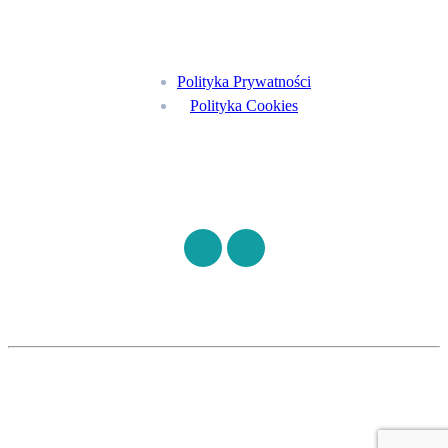
Menu
Polityka Prywatności
Polityka Cookies
Znajdź nas na
©
S7HEALTH
2026