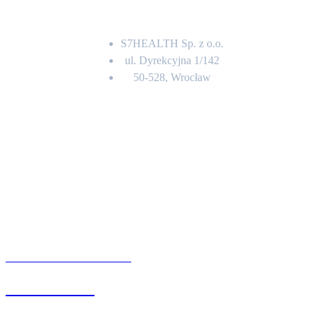
Adres
S7HEALTH Sp. z o.o.
ul. Dyrekcyjna 1/142
50-528, Wrocław
Kontakt
BIURO OBSŁUGI KLIENTA
71 342 88 41