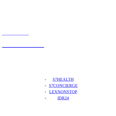
UMÓW WIZYTĘ
+48 777 111 777
Nasze usługi
S7HEALTH
S7CONCIERGE
LEXNONSTOP
IDR24