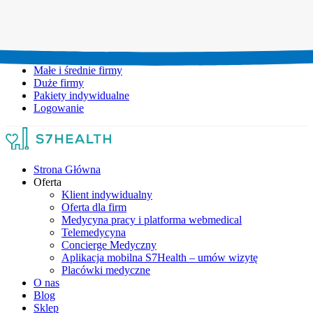
Umów wizytę:
+48 777 111 777
Infolinia czynna:
pon-pt: 8.00-20.00
Małe i średnie firmy
Duże firmy
Pakiety indywidualne
Logowanie
Strona Główna
Oferta
Klient indywidualny
Oferta dla firm
Medycyna pracy i platforma webmedical
Telemedycyna
Concierge Medyczny
Aplikacja mobilna S7Health – umów wizytę
Placówki medyczne
O nas
Blog
Sklep