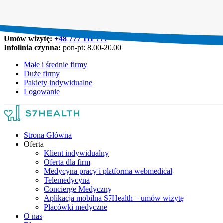
Umów wizytę:
+48 777 111 777
Infolinia czynna:
pon-pt: 8.00-20.00
Małe i średnie firmy
Duże firmy
Pakiety indywidualne
Logowanie
Strona Główna
Oferta
Klient indywidualny
Oferta dla firm
Medycyna pracy i platforma webmedical
Telemedycyna
Concierge Medyczny
Aplikacja mobilna S7Health – umów wizytę
Placówki medyczne
O nas