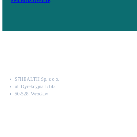
SPRAWDŹ OFERTĘ
Adres
S7HEALTH Sp. z o.o.
ul. Dyrekcyjna 1/142
50-528, Wrocław
Kontakt