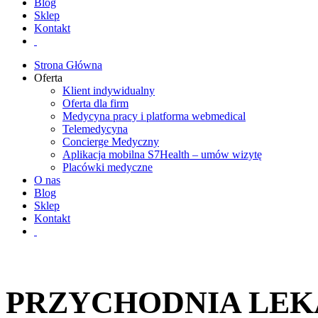
Blog
Sklep
Kontakt
Strona Główna
Oferta
Klient indywidualny
Oferta dla firm
Medycyna pracy i platforma webmedical
Telemedycyna
Concierge Medyczny
Aplikacja mobilna S7Health – umów wizytę
Placówki medyczne
O nas
Blog
Sklep
Kontakt
PRZYCHODNIA LE