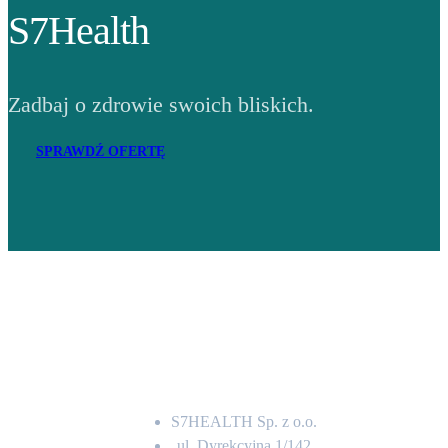
S7Health
Zadbaj o zdrowie swoich bliskich.
SPRAWDŹ OFERTĘ
Adres
S7HEALTH Sp. z o.o.
ul. Dyrekcyjna 1/142