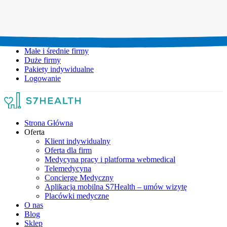
Umów wizytę:
+48 777 111 777
Infolinia czynna:
pon-pt: 8.00-20.00
Małe i średnie firmy
Duże firmy
Pakiety indywidualne
Logowanie
Strona Główna
Oferta
Klient indywidualny
Oferta dla firm
Medycyna pracy i platforma webmedical
Telemedycyna
Concierge Medyczny
Aplikacja mobilna S7Health – umów wizytę
Placówki medyczne
O nas
Blog
Sklep