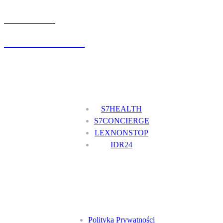
UMÓW WIZYTĘ
+48 777 111 777
Nasze usługi
S7HEALTH
S7CONCIERGE
LEXNONSTOP
IDR24
Menu
Polityka Prywatności