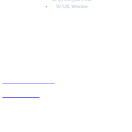
50-528, Wrocław
Kontakt
BIURO OBSŁUGI KLIENTA
71 342 88 41