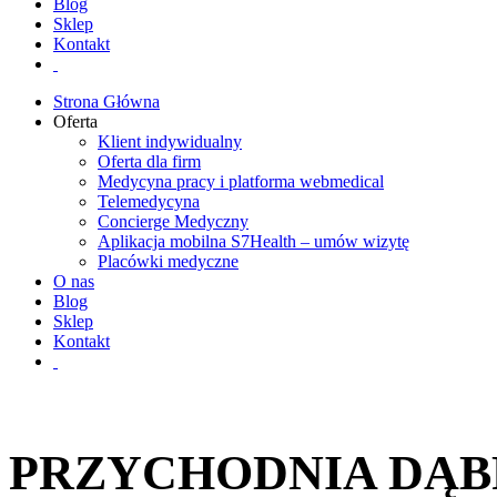
Blog
Sklep
Kontakt
Strona Główna
Oferta
Klient indywidualny
Oferta dla firm
Medycyna pracy i platforma webmedical
Telemedycyna
Concierge Medyczny
Aplikacja mobilna S7Health – umów wizytę
Placówki medyczne
O nas
Blog
Sklep
Kontakt
PRZYCHODNIA DĄ