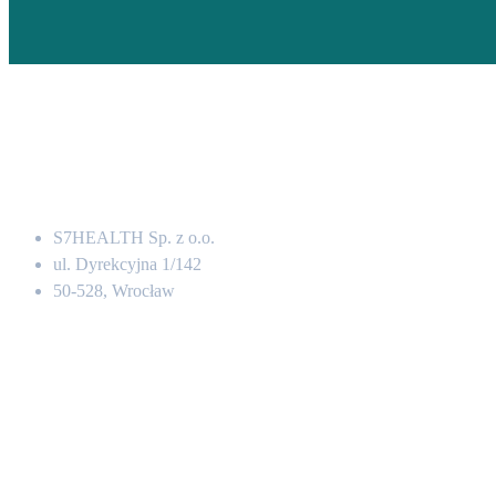
Adres
S7HEALTH Sp. z o.o.
ul. Dyrekcyjna 1/142
50-528, Wrocław
Kontakt