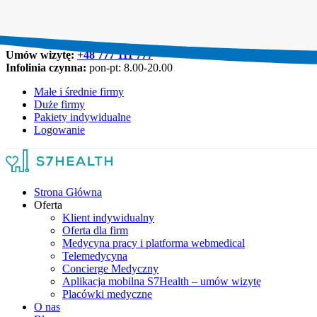
Umów wizytę:
+48 777 111 777
Infolinia czynna:
pon-pt: 8.00-20.00
Małe i średnie firmy
Duże firmy
Pakiety indywidualne
Logowanie
Strona Główna
Oferta
Klient indywidualny
Oferta dla firm
Medycyna pracy i platforma webmedical
Telemedycyna
Concierge Medyczny
Aplikacja mobilna S7Health – umów wizytę
Placówki medyczne
O nas