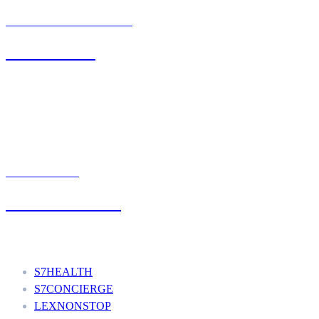
BIURO OBSŁUGI KLIENTA
71 342 88 41
UMÓW WIZYTĘ
+48 777 111 777
Nasze usługi
S7HEALTH
S7CONCIERGE
LEXNONSTOP