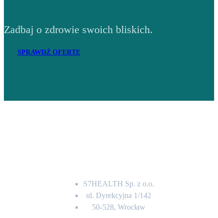
Zadbaj o zdrowie swoich bliskich.
SPRAWDŹ OFERTĘ
Adres
S7HEALTH Sp. z o.o.
ul. Dyrekcyjna 1/142
50-528, Wrocław