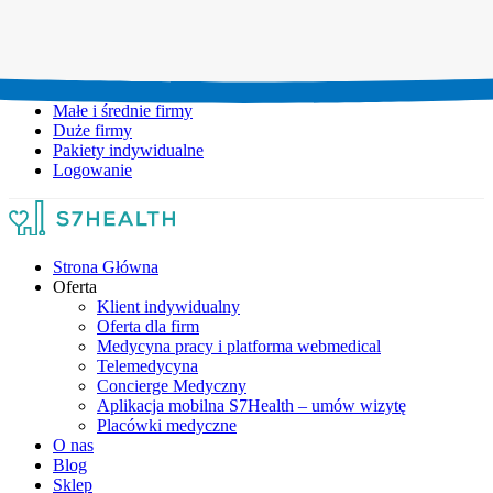
Umów wizytę:
+48 777 111 777
Infolinia czynna:
pon-pt: 8.00-20.00
Małe i średnie firmy
Duże firmy
Pakiety indywidualne
Logowanie
Strona Główna
Oferta
Klient indywidualny
Oferta dla firm
Medycyna pracy i platforma webmedical
Telemedycyna
Concierge Medyczny
Aplikacja mobilna S7Health – umów wizytę
Placówki medyczne
O nas
Blog
Sklep