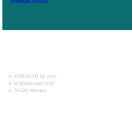
SPRAWDŹ OFERTĘ
Adres
S7HEALTH Sp. z o.o.
ul. Dyrekcyjna 1/142
50-528, Wrocław
Kontakt