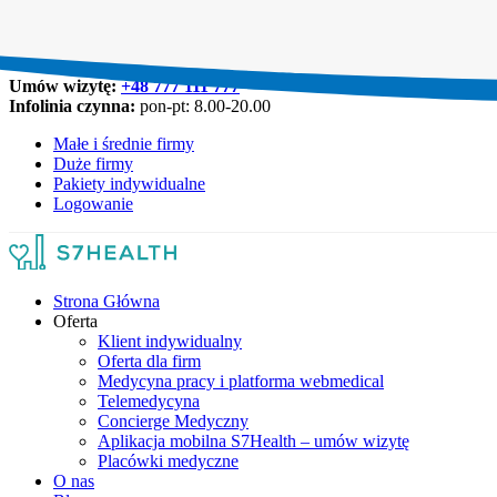
Umów wizytę:
+48 777 111 777
Infolinia czynna:
pon-pt: 8.00-20.00
Małe i średnie firmy
Duże firmy
Pakiety indywidualne
Logowanie
Strona Główna
Oferta
Klient indywidualny
Oferta dla firm
Medycyna pracy i platforma webmedical
Telemedycyna
Concierge Medyczny
Aplikacja mobilna S7Health – umów wizytę
Placówki medyczne
O nas