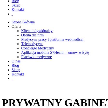
Blog
Sklep
Kontakt
Strona Główna
Oferta
Klient indywidualny
Oferta dla firm
Medycyna pracy i platforma webmedical
Telemedycyna
Concierge Medyczny
Aplikacja mobilna S7Health – umów wizytę
Placówki medyczne
O nas
Blog
Sklep
Kontakt
PRYWATNY GABINE