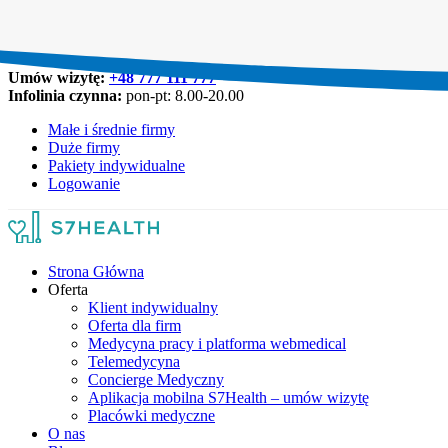
Umów wizytę:
+48 777 111 777
Infolinia czynna:
pon-pt: 8.00-20.00
Małe i średnie firmy
Duże firmy
Pakiety indywidualne
Logowanie
Strona Główna
Oferta
Klient indywidualny
Oferta dla firm
Medycyna pracy i platforma webmedical
Telemedycyna
Concierge Medyczny
Aplikacja mobilna S7Health – umów wizytę
Placówki medyczne
O nas