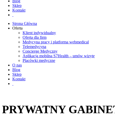
Blog
Sklep
Kontakt
Strona Główna
Oferta
Klient indywidualny
Oferta dla firm
Medycyna pracy i platforma webmedical
Telemedycyna
Concierge Medyczny
Aplikacja mobilna S7Health – umów wizytę
Placówki medyczne
O nas
Blog
Sklep
Kontakt
PRYWATNY GABINET