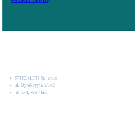
SPRAWDŹ OFERTĘ
Adres
S7HEALTH Sp. z o.o.
ul. Dyrekcyjna 1/142
50-528, Wrocław
Kontakt